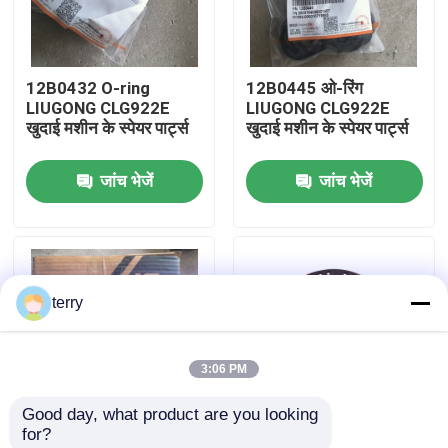
फैक्टरी यात्रा
12B0432 O-ring
12B0445 ओ-रिंग
LIUGONG CLG922E
LIUGONG CLG922E
गुणवत्ता नियंत्रण
खुदाई मशीन के स्पेयर पार्ट्स
खुदाई मशीन के स्पेयर पार्ट्स
जांच भेजें
जांच भेजें
हमसे संपर्क करें
समाचार
terry
एक बोली का अनुरोध
3:06 PM
Liugong स्पेयर पार्ट्स
Good day, what product are you looking 
for?
कमिंस स्पेयर पार्ट्स
SP200834 सील किट
920E922/923 के लिए मूल