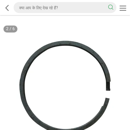
2
/
6