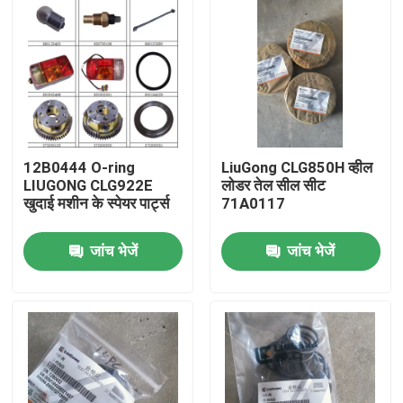
12B0444 O-ring
LiuGong CLG850H व्हील
LIUGONG CLG922E
लोडर तेल सील सीट
खुदाई मशीन के स्पेयर पार्ट्स
71A0117
जांच भेजें
जांच भेजें
होम
उत्पाद
हमारे बारे में