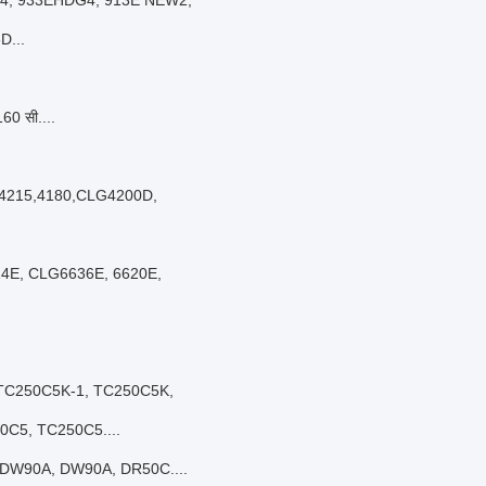
4, 933EHDG4, 913E NEW2,
D...
160 सी....
 4215,4180,CLG4200D,
114E, CLG6636E, 6620E,
, TC250C5K-1, TC250C5K,
C5, TC250C5....
 DW90A, DW90A, DR50C....