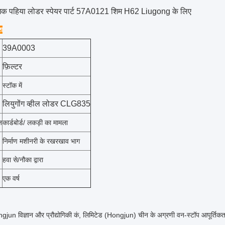
गिक पहिया लोडर स्पेयर पार्ट 57A0121 शिम H62 Liugong के लिए
ेश
39A0003
फ़िल्टर
स्टॉक में
लियुगोंग व्हील लोडर CLG835
ज
कार्डबोर्ड/ लकड़ी का मामला
निर्माण मशीनरी के रखरखाव भाग
हवा से/नौका द्वारा
एक वर्ष
un विज्ञान और प्रौद्योगिकी कं, लिमिटेड (Hongjun) चीन के अग्रणी वन-स्टॉप आपूर्तिकर्ता