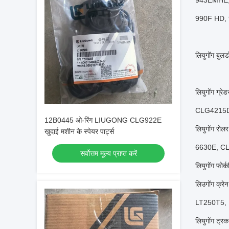
943EMHE,
990F HD,
लियुगोंग बु
लियुगोंग 
CLG4215D
12B0445 ओ-रिंग LIUGONG CLG922E
लियुगोंग 
खुदाई मशीन के स्पेयर पार्ट्स
6630E, C
सर्वोत्तम मूल्य प्राप्त करें
लियुगोंग फो
लिउगोंग क
LT250T5,
लियुगोंग