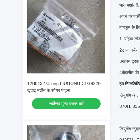
भारी मशीनरी,
अपने ग्राहको
हांगजुन के लिए
1. पहिया लोड
2ट्रक क्रैंस
3खनन ट्रक
4कंक्रीट पंप
12B0432 O-ring LIUGONG CLG922E
हम निम्नलिखि
खुदाई मशीन के स्पेयर पार्ट्स
लियुगोंग 
सर्वोत्तम मूल्य प्राप्त करें
870H, 835
लियुगोंग 