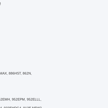
ै
E-MAX, 886HST, 862N,
 952EMH, 952EPM, 952ELLL,