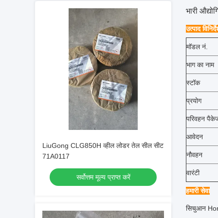
भारी औद्यो
उत्पाद विनिर्द
मॉडल नं.
भाग का नाम
स्टॉक
प्रयोग
परिवहन पैके
आवेदन
LiuGong CLG850H व्हील लोडर तेल सील सीट
नौवहन
71A0117
वारंटी
सर्वोत्तम मूल्य प्राप्त करें
हमारी सेवा
सिचुआन Hongj