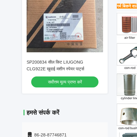
गर्म बिकने वाल
SP200834 सील किट LIUGONG
CLG922E खुदाई मशीन स्पेयर पार्ट्स
सर्वोत्तम मूल्य प्राप्त करें
हमसे संपर्क करें
86-28-87746871