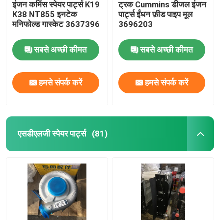
इंजन कमिंस स्पेयर पार्ट्स K19
ट्रक Cummins डीजल इंजन
K38 NT855 इनटेक
पार्ट्स ईंधन फ़ीड पाइप मूल
मनिफोल्ड गास्केट 3637396
3696203
सबसे अच्छी कीमत
सबसे अच्छी कीमत
हमसे संपर्क करें
हमसे संपर्क करें
एसडीएलजी स्पेयर पार्ट्स
(81)