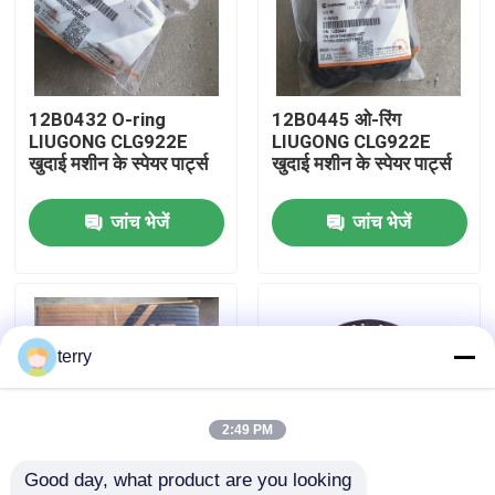
फैक्टरी यात्रा
12B0432 O-ring
12B0445 ओ-रिंग
गुणवत्ता नियंत्रण
LIUGONG CLG922E
LIUGONG CLG922E
खुदाई मशीन के स्पेयर पार्ट्स
खुदाई मशीन के स्पेयर पार्ट्स
हमसे संपर्क करें
जांच भेजें
जांच भेजें
समाचार
एक बोली का अनुरोध
terry
Liugong स्पेयर पार्ट्स
2:49 PM
Good day, what product are you looking 
कमिंस स्पेयर पार्ट्स