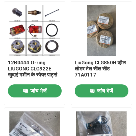
12B0444 O-ring
LiuGong CLG850H व्हील
LIUGONG CLG922E
लोडर तेल सील सीट
खुदाई मशीन के स्पेयर पार्ट्स
71A0117
जांच भेजें
जांच भेजें
होम
उत्पाद
हमारे बारे में