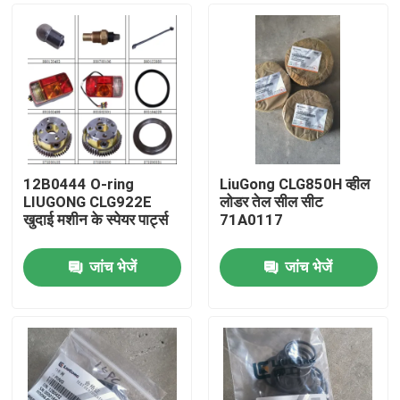
12B0444 O-ring
LiuGong CLG850H व्हील
LIUGONG CLG922E
लोडर तेल सील सीट
खुदाई मशीन के स्पेयर पार्ट्स
71A0117
जांच भेजें
जांच भेजें
होम
उत्पाद
हमारे बारे में