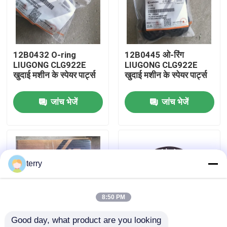
फैक्टरी यात्रा
12B0432 O-ring
12B0445 ओ-रिंग
गुणवत्ता नियंत्रण
LIUGONG CLG922E
LIUGONG CLG922E
खुदाई मशीन के स्पेयर पार्ट्स
खुदाई मशीन के स्पेयर पार्ट्स
हमसे संपर्क करें
जांच भेजें
जांच भेजें
समाचार
एक बोली का अनुरोध
terry
Liugong स्पेयर पार्ट्स
8:50 PM
Good day, what product are you looking 
कमिंस स्पेयर पार्ट्स