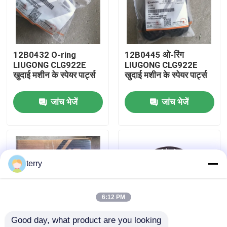
फैक्टरी यात्रा
12B0432 O-ring
12B0445 ओ-रिंग
गुणवत्ता नियंत्रण
LIUGONG CLG922E
LIUGONG CLG922E
खुदाई मशीन के स्पेयर पार्ट्स
खुदाई मशीन के स्पेयर पार्ट्स
हमसे संपर्क करें
जांच भेजें
जांच भेजें
समाचार
एक बोली का अनुरोध
terry
Liugong स्पेयर पार्ट्स
6:12 PM
Good day, what product are you looking 
कमिंस स्पेयर पार्ट्स