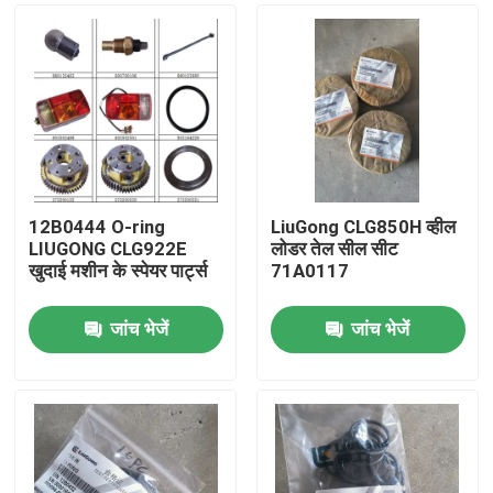
12B0444 O-ring
LiuGong CLG850H व्हील
LIUGONG CLG922E
लोडर तेल सील सीट
खुदाई मशीन के स्पेयर पार्ट्स
71A0117
जांच भेजें
जांच भेजें
होम
उत्पाद
हमारे बारे में