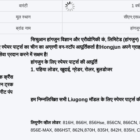
स्टॉक
स्टॉक म
प्रयोग
इंजन ट्रांसम
आवेदन
निर्माण म
पैकेज
मूल पैक
नौवहन
छोटी गुणव
वारंटी
1 वर्ष
परिवहन पैकेज
कार्डबोर्ड/लकड़
स्थिति
नया
लागू उद्योग
निर्माण क
लागू उद्योग
ऊर्जा और
लागू उद्योग
मशीनरी मरम्मत 
शोरूम का स्थान
ब्राजी