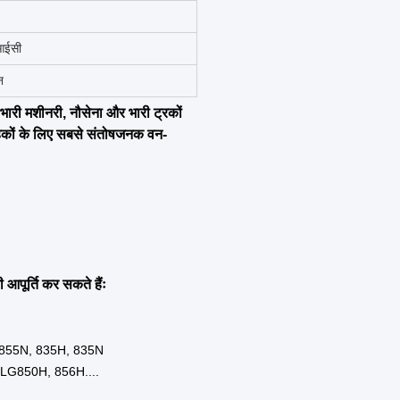
ें
िशन भाग
शीनरी
ेज
त्ता
ी का मामला
ार्य
 खनन
की दुकानें
ल