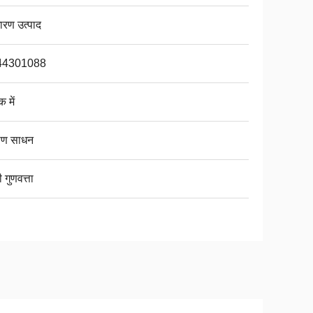
ारण उत्पाद
44301088
क में
माण साधन
 गुणवत्ता