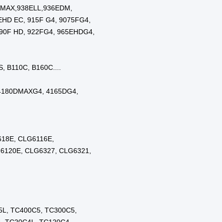
िया
को
ा
ा गया
ा गया
्पाद
आईसी
न