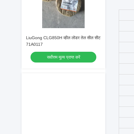
LiuGong CLG850H व्हील लोडर तेल सील सीट
71A0117
सर्वोत्तम मूल्य प्राप्त करें