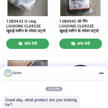
फैक्टरी यात्रा
12B0432 O-ring
12B0445 ओ-रिंग
LIUGONG CLG922E
LIUGONG CLG922E
गुणवत्ता नियंत्रण
खुदाई मशीन के स्पेयर पार्ट्स
खुदाई मशीन के स्पेयर पार्ट्स
जांच भेजें
जांच भेजें
हमसे संपर्क करें
समाचार
Arvin
एक बोली का अनुरोध
4:37 PM
Liugong स्पेयर पार्ट्स
Good day, what product are you looking 
for?
कमिंस स्पेयर पार्ट्स
SP200834 सील किट
920E922/923 के लिए मूल