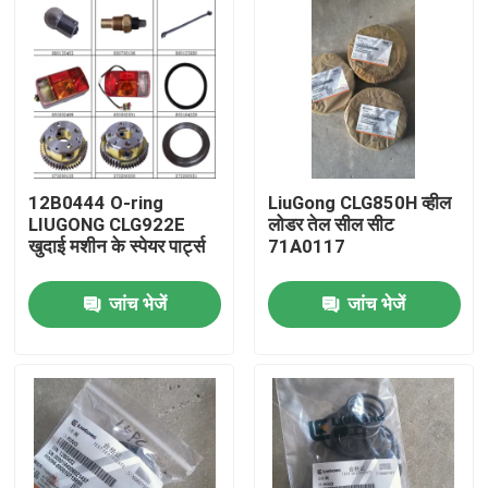
12B0444 O-ring
LiuGong CLG850H व्हील
LIUGONG CLG922E
लोडर तेल सील सीट
खुदाई मशीन के स्पेयर पार्ट्स
71A0117
जांच भेजें
जांच भेजें
होम
उत्पाद
हमारे बारे में