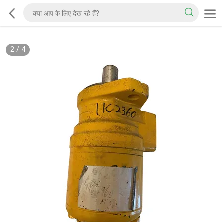
2
/
4