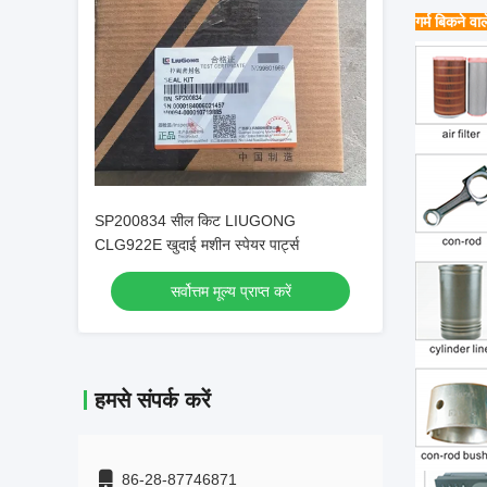
गर्म बिकने वाल
SP200834 सील किट LIUGONG
CLG922E खुदाई मशीन स्पेयर पार्ट्स
सर्वोत्तम मूल्य प्राप्त करें
हमसे संपर्क करें
86-28-87746871