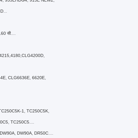
4, 933EHDG4, 913E NEW2,
D...
160 सी....
 4215,4180,CLG4200D,
114E, CLG6636E, 6620E,
, TC250C5K-1, TC250C5K,
C5, TC250C5....
 DW90A, DW90A, DR50C....