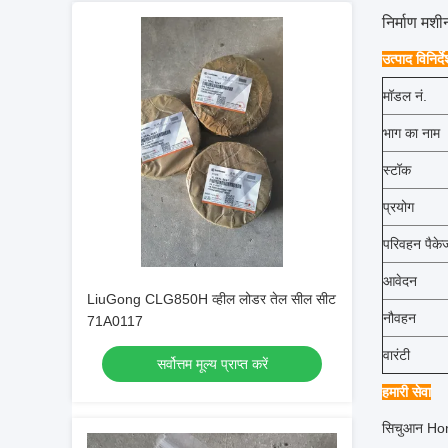
निर्माण मश
उत्पाद विनिर्द
मॉडल नं.
भाग का नाम
स्टॉक
प्रयोग
परिवहन पैके
आवेदन
LiuGong CLG850H व्हील लोडर तेल सील सीट
नौवहन
71A0117
वारंटी
सर्वोत्तम मूल्य प्राप्त करें
हमारी सेवा
सिचुआन Hongj