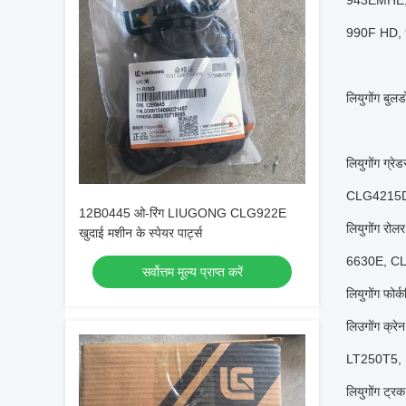
943EMHE,
990F HD,
लियुगोंग बु
लियुगोंग 
CLG4215D
12B0445 ओ-रिंग LIUGONG CLG922E
लियुगोंग 
खुदाई मशीन के स्पेयर पार्ट्स
6630E, C
सर्वोत्तम मूल्य प्राप्त करें
लियुगोंग फो
लिउगोंग क
LT250T5,
लियुगोंग