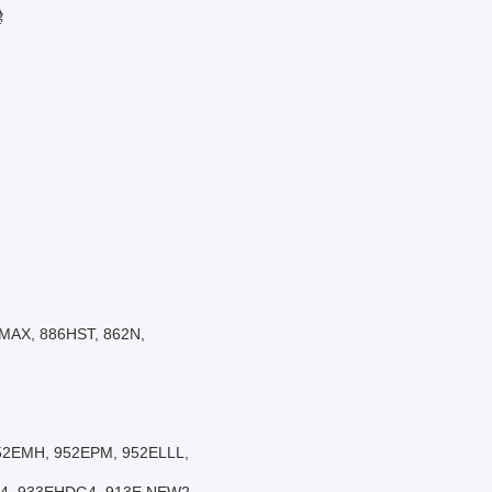
ै
E-MAX, 886HST, 862N,
 952EMH, 952EPM, 952ELLL,