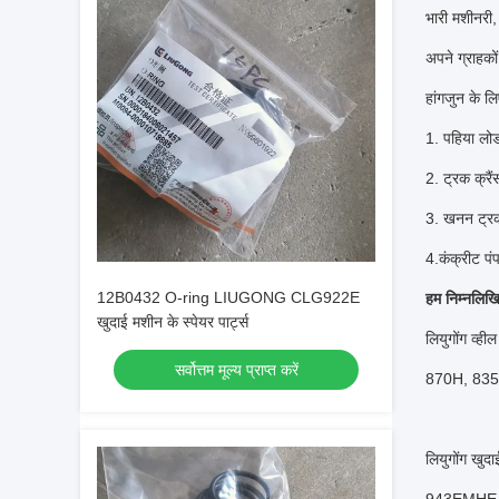
भारी मशीनरी,
अपने ग्राहको
हांगजुन के लिए
1. पहिया लोड
2. ट्रक क्रैं
3. खनन ट्र
4.कंक्रीट पं
12B0432 O-ring LIUGONG CLG922E
हम निम्नलिखि
खुदाई मशीन के स्पेयर पार्ट्स
लियुगोंग 
सर्वोत्तम मूल्य प्राप्त करें
870H, 835
लियुगोंग 