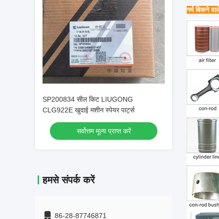
गर्म बिकने वाल
SP200834 सील किट LIUGONG
CLG922E खुदाई मशीन स्पेयर पार्ट्स
सर्वोत्तम मूल्य प्राप्त करें
हमसे संपर्क करें
86-28-87746871