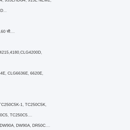
4, 933EHDG4, 913E NEW2,
D...
160 सी....
 4215,4180,CLG4200D,
114E, CLG6636E, 6620E,
, TC250C5K-1, TC250C5K,
C5, TC250C5....
 DW90A, DW90A, DR50C....