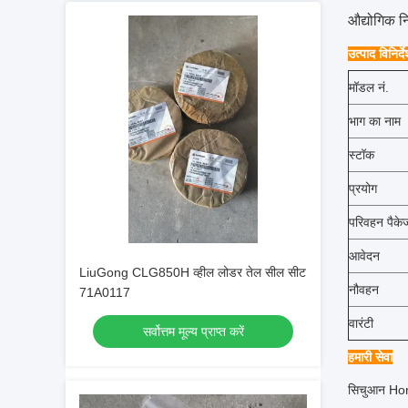
औद्योगिक न
उत्पाद विनिर्द
मॉडल नं.
भाग का नाम
स्टॉक
प्रयोग
परिवहन पैके
आवेदन
LiuGong CLG850H व्हील लोडर तेल सील सीट
नौवहन
71A0117
वारंटी
सर्वोत्तम मूल्य प्राप्त करें
हमारी सेवा
सिचुआन Hongj