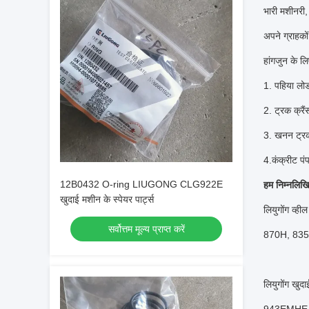
भारी मशीनरी,
अपने ग्राहको
हांगजुन के लिए
1. पहिया लोड
2. ट्रक क्रैं
3. खनन ट्र
4.कंक्रीट पं
12B0432 O-ring LIUGONG CLG922E
हम निम्नलिखि
खुदाई मशीन के स्पेयर पार्ट्स
लियुगोंग 
सर्वोत्तम मूल्य प्राप्त करें
870H, 835
लियुगोंग 