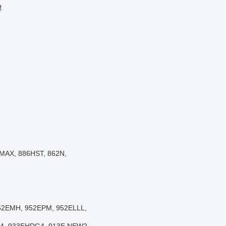
ै
E-MAX, 886HST, 862N,
 952EMH, 952EPM, 952ELLL,