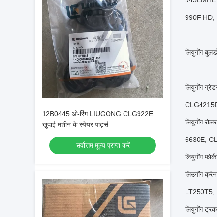
943EMHE,
990F HD,
लियुगोंग बु
लियुगोंग 
CLG4215D
12B0445 ओ-रिंग LIUGONG CLG922E
लियुगोंग 
खुदाई मशीन के स्पेयर पार्ट्स
6630E, C
सर्वोत्तम मूल्य प्राप्त करें
लियुगोंग फो
लिउगोंग क
LT250T5,
लियुगोंग