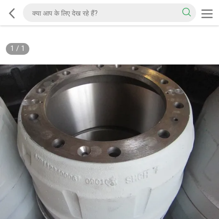
1
/
1