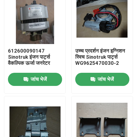
612600090147
उच्च प्रदर्शन इंजन इग्निशन
Sinotruk इंजन पार्ट्स
स्विच Sinotruk पार्ट्स
वैकल्पिक ऊर्जा जनरेटर
WG9625470030-2
जांच भेजें
जांच भेजें
होम
उत्पाद
हमारे बारे में