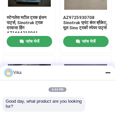
फैक्टरी यात्रा
स्टेनलेस स्टील ट्रक इंजन
AZ9725930708
पार्ट्स, Sinotruk ट्रक
Sinotruk फ्रंट बंपर ब्रैकेट,
दरवाजा हिंग
मूल Sino ट्रकों स्पेयर पार्ट्स
गुणवत्ता नियंत्रण
AZ1664210041
जांच भेजें
जांच भेजें
हमसे संपर्क करें
समाचार
Vika
एक बोली का अनुरोध
4:44 PM
Liugong स्पेयर पार्ट्स
Good day, what product are you looking 
for?
सिनोट्रक ट्रक ब्रेक ड्रम,
तितली वाल्व Sinotruk
कमिंस स्पेयर पार्ट्स
AZ911234000612 भारी
स्पेयर पार्ट्स