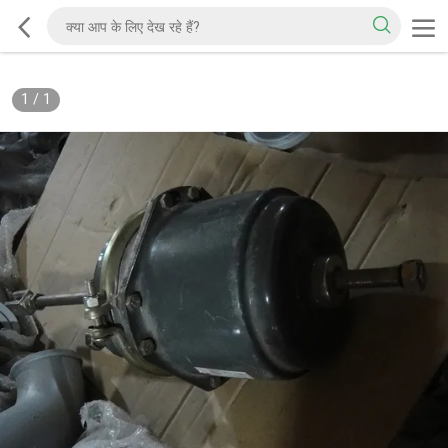
1
/
1