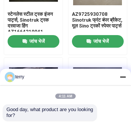
स्टेनलेस स्टील ट्रक इंजन
AZ9725930708
फैक्टरी यात्रा
पार्ट्स, Sinotruk ट्रक
Sinotruk फ्रंट बंपर ब्रैकेट,
दरवाजा हिंग
मूल Sino ट्रकों स्पेयर पार्ट्स
AZ1664210041
गुणवत्ता नियंत्रण
जांच भेजें
जांच भेजें
हमसे संपर्क करें
समाचार
terry
एक बोली का अनुरोध
4:11 AM
Liugong स्पेयर पार्ट्स
Good day, what product are you looking 
for?
सिनोट्रक ट्रक ब्रेक ड्रम,
तितली वाल्व Sinotruk
AZ911234000612 भारी
स्पेयर पार्ट्स
कमिंस स्पेयर पार्ट्स
ट्रक स्पेयर पार्ट्स
DZ9100189007