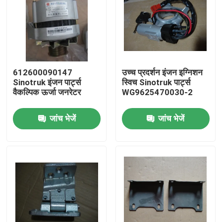
612600090147
उच्च प्रदर्शन इंजन इग्निशन
Sinotruk इंजन पार्ट्स
स्विच Sinotruk पार्ट्स
वैकल्पिक ऊर्जा जनरेटर
WG9625470030-2
जांच भेजें
जांच भेजें
होम
उत्पाद
हमारे बारे में