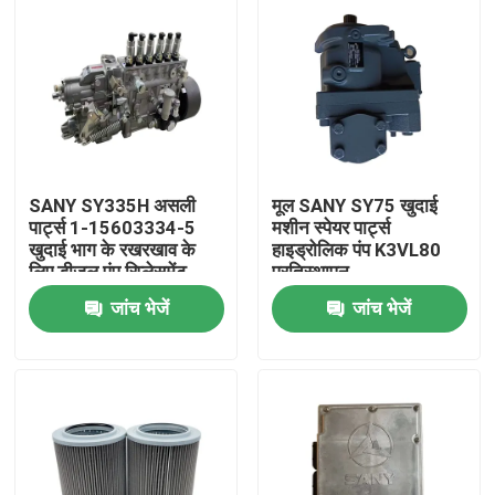
SANY SY335H असली
मूल SANY SY75 खुदाई
पार्ट्स 1-15603334-5
मशीन स्पेयर पार्ट्स
खुदाई भाग के रखरखाव के
हाइड्रोलिक पंप K3VL80
लिए डीजल पंप रिप्लेसमेंट
प्रतिस्थापन
जांच भेजें
जांच भेजें
होम
उत्पाद
हमारे बारे में