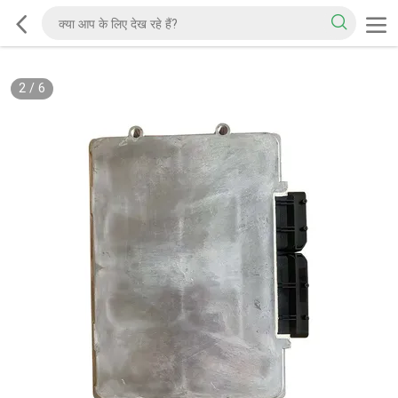
2
/
6