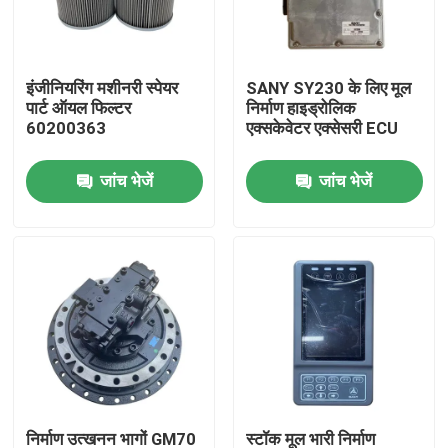
फैक्टरी यात्रा
इंजीनियरिंग मशीनरी स्पेयर
SANY SY230 के लिए मूल
पार्ट ऑयल फिल्टर
निर्माण हाइड्रोलिक
गुणवत्ता नियंत्रण
60200363
एक्सकेवेटर एक्सेसरी ECU
जांच भेजें
जांच भेजें
हमसे संपर्क करें
समाचार
एक बोली का अनुरोध
Liugong स्पेयर पार्ट्स
कमिंस स्पेयर पार्ट्स
निर्माण उत्खनन भागों GM70
स्टॉक मूल भारी निर्माण