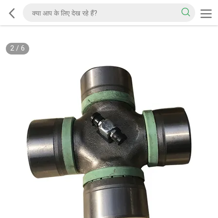
2
/
6