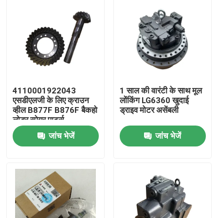
4110001922043
1 साल की वारंटी के साथ मूल
एसडीएलजी के लिए क्राउन
लोंकिंग LG6360 खुदाई
व्हील B877F B876F बैकहो
ड्राइव मोटर असेंबली
लोडर स्पेयर पार्ट्स
जांच भेजें
जांच भेजें
होम
उत्पाद
हमारे बारे में