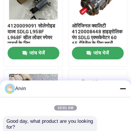
फैक्टरी यात्रा
4120009091 सोलेनोइड
ओरिजिनल क्वालिटी
वाल्व SDLG L958F
4120008448 हाइड्रोलिक
गुणवत्ता नियंत्रण
L968F व्हील लोडर स्पेयर
पंप SDLG एक्सकेवेटर 60
पार्ट्स के लिए
65 मेंटेनेंस के लिए बदलें
जांच भेजें
जांच भेजें
हमसे संपर्क करें
समाचार
Arvin
एक बोली का अनुरोध
10:01 AM
Liugong स्पेयर पार्ट्स
Good day, what product are you looking 
for?
कमिंस स्पेयर पार्ट्स
4110002988 ब्रेक
LG959 Wheel Loader