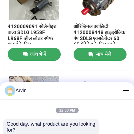
फैक्टरी यात्रा
4120009091 सोलेनोइड
ओरिजिनल क्वालिटी
वाल्व SDLG L958F
4120008448 हाइड्रोलिक
गुणवत्ता नियंत्रण
L968F व्हील लोडर स्पेयर
पंप SDLG एक्सकेवेटर 60
पार्ट्स के लिए
65 मेंटेनेंस के लिए बदलें
जांच भेजें
जांच भेजें
हमसे संपर्क करें
समाचार
Arvin
एक बोली का अनुरोध
12:03 PM
Liugong स्पेयर पार्ट्स
Good day, what product are you looking 
for?
कमिंस स्पेयर पार्ट्स
4110002988 ब्रेक
LG959 Wheel Loader