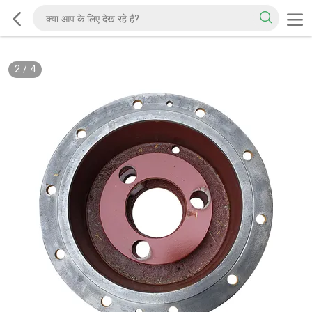
2
/
4