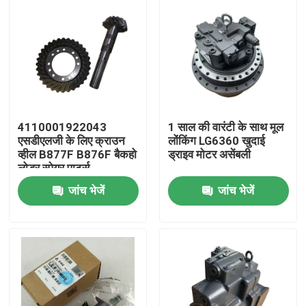
4110001922043
1 साल की वारंटी के साथ मूल
एसडीएलजी के लिए क्राउन
लोंकिंग LG6360 खुदाई
व्हील B877F B876F बैकहो
ड्राइव मोटर असेंबली
लोडर स्पेयर पार्ट्स
जांच भेजें
जांच भेजें
होम
उत्पाद
हमारे बारे में