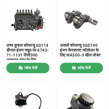
उच्च कुशल कोमात्सु 6D114
असली कोमात्सु S6D140
डीजल इंजन फ्यूल पंप 6743-
इंजन कैमशाफ्ट फॉलोअर के
71-1131 पीसी300
लिए WA500-3 व्हील लोडर
उत्खनन यंत्र के लिए
जांच भेजें
जांच भेजें
होम
उत्पाद
हमारे बारे में