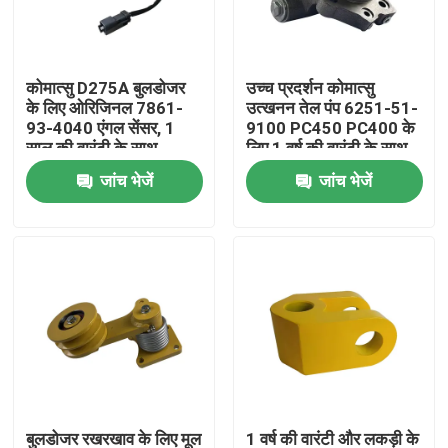
फैक्टरी यात्रा
कोमात्सु D275A बुलडोजर
उच्च प्रदर्शन कोमात्सु
के लिए ओरिजिनल 7861-
उत्खनन तेल पंप 6251-51-
गुणवत्ता नियंत्रण
93-4040 एंगल सेंसर, 1
9100 PC450 PC400 के
साल की वारंटी के साथ
लिए 1 वर्ष की वारंटी के साथ
जांच भेजें
जांच भेजें
हमसे संपर्क करें
समाचार
एक बोली का अनुरोध
Liugong स्पेयर पार्ट्स
कमिंस स्पेयर पार्ट्स
बुलडोजर रखरखाव के लिए मूल
1 वर्ष की वारंटी और लकड़ी के