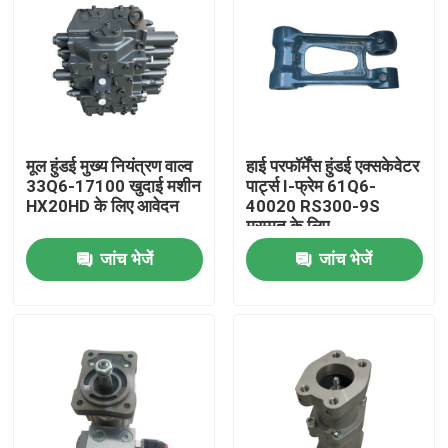
मूल हुंडई मुख्य नियंत्रण वाल्व
हाई परफॉर्मेंस हुंडई एक्सकेवेटर
33Q6-17100 खुदाई मशीन
पार्ट्स I-फ्रेम 61Q6-
HX20HD के लिए आवेदन
40020 RS300-9S
मरम्मत के लिए
जांच भेजें
जांच भेजें
होम
उत्पाद
हमारे बारे में