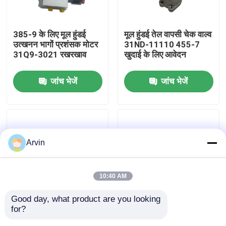
फैक्टरी यात्रा
385-9 के लिए मूल हुंडई
मूल हुंडई तेल वापसी चेक वाल्व
उत्खनन भागों प्रशंसक मोटर
31ND-11110 455-7
31Q9-3021 रखरखाव
खुदाई के लिए आवेदन
गुणवत्ता नियंत्रण
जांच भेजें
जांच भेजें
हमसे संपर्क करें
समाचार
Arvin
एक बोली का अनुरोध
10:40 AM
Liugong स्पेयर पार्ट्स
Good day, what product are you looking 
for?
मूल हुंडई एक्सकेवेटर 305
बिक्री के लिए असली वोल्वो
कमिंस स्पेयर पार्ट्स
पार्ट्स 31NB-20141
EC950E भारी खुदाई