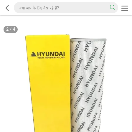
2
/
4