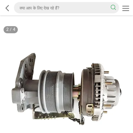
2
/
4