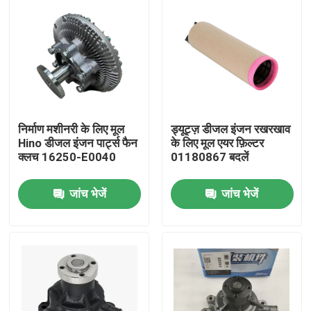
निर्माण मशीनरी के लिए मूल
ड्यूट्ज़ डीजल इंजन रखरखाव
Hino डीजल इंजन पार्ट्स फैन
के लिए मूल एयर फ़िल्टर
क्लच 16250-E0040
01180867 बदलें
जांच भेजें
जांच भेजें
होम
उत्पाद
हमारे बारे में