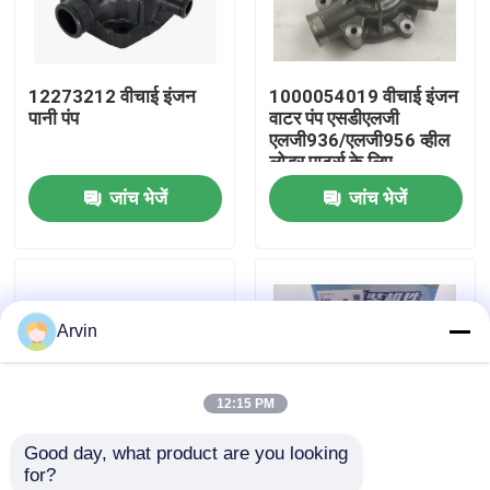
फैक्टरी यात्रा
12273212 वीचाई इंजन
1000054019 वीचाई इंजन
पानी पंप
वाटर पंप एसडीएलजी
गुणवत्ता नियंत्रण
एलजी936/एलजी956 व्हील
लोडर पार्ट्स के लिए
जांच भेजें
जांच भेजें
हमसे संपर्क करें
समाचार
Arvin
एक बोली का अनुरोध
12:15 PM
Liugong स्पेयर पार्ट्स
Good day, what product are you looking 
for?
कमिंस स्पेयर पार्ट्स
मूल गुणवत्ता निर्माण मशीनरी
1000054019 SDLG