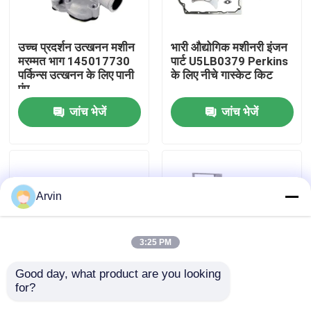
फैक्टरी यात्रा
उच्च प्रदर्शन उत्खनन मशीन
भारी औद्योगिक मशीनरी इंजन
मरम्मत भाग 145017730
पार्ट U5LB0379 Perkins
पर्किन्स उत्खनन के लिए पानी
के लिए नीचे गास्केट किट
गुणवत्ता नियंत्रण
पंप
जांच भेजें
जांच भेजें
हमसे संपर्क करें
समाचार
Arvin
एक बोली का अनुरोध
3:25 PM
Liugong स्पेयर पार्ट्स
Good day, what product are you looking 
for?
ऊर्जा खनन औद्योगिक खुदाई
मूल गुणवत्ता हाइड्रोलिक तेल
कमिंस स्पेयर पार्ट्स
डीजल इंजन भागों
फिल्टर 07063-01142