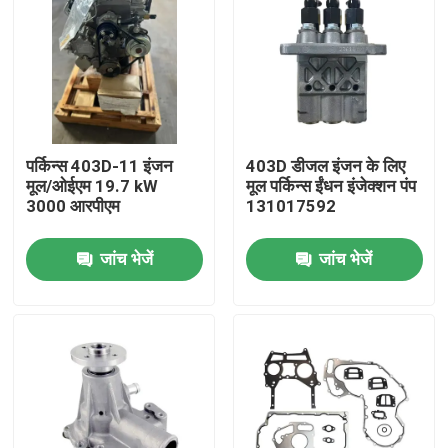
पर्किन्स 403D-11 इंजन
403D डीजल इंजन के लिए
मूल/ओईएम 19.7 kW
मूल पर्किन्स ईंधन इंजेक्शन पंप
3000 आरपीएम
131017592
जांच भेजें
जांच भेजें
होम
उत्पाद
हमारे बारे में