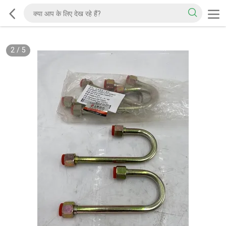
2
/
5