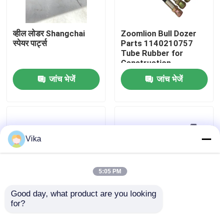
फैक्टरी यात्रा
व्हील लोडर Shangchai
Zoomlion Bull Dozer
स्पेयर पार्ट्स
Parts 1140210757
Tube Rubber for
गुणवत्ता नियंत्रण
Construction
Machinery Maintaining
जांच भेजें
जांच भेजें
हमसे संपर्क करें
समाचार
Vika
एक बोली का अनुरोध
5:05 PM
Liugong स्पेयर पार्ट्स
Good day, what product are you looking 
for?
Zoomlion ZD160
XGMA व्हील लोडर पार्ट्स
कमिंस स्पेयर पार्ट्स
Accessory Battery
बोल्ट और नट किट