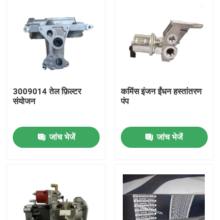
3009014 तेल फ़िल्टर
कमिंस इंजन ईंधन हस्तांतरण
संयोजन
पंप
जांच भेजें
जांच भेजें
होम
उत्पाद
हमारे बारे में