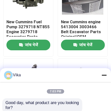
फैक्टरी यात्रा
New Cummins Fuel
New Cummins engine
Pump 3279718 NT855
5413004 3003466
गुणवत्ता नियंत्रण
Engine 3279718
Belt Excavator Parts
Excavator Parts
Original/OEM
Original/OEM
जांच भेजें
जांच भेजें
हमसे संपर्क करें
समाचार
Vika
एक बोली का अनुरोध
7:03 PM
Liugong स्पेयर पार्ट्स
Good day, what product are you looking 
for?
कमिंस स्पेयर पार्ट्स
New Cummins
New Cummins Engine