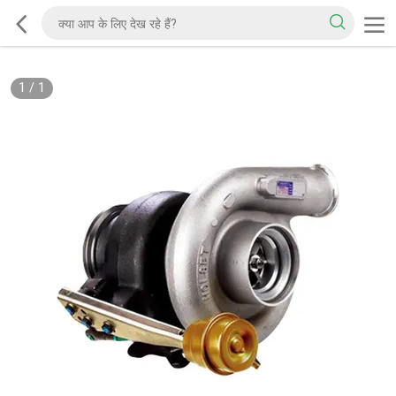
1
/
1