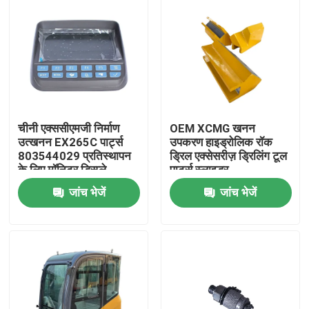
चीनी एक्ससीएमजी निर्माण
OEM XCMG खनन
उत्खनन EX265C पार्ट्स
उपकरण हाइड्रोलिक रॉक
803544029 प्रतिस्थापन
ड्रिल एक्सेसरीज़ ड्रिलिंग टूल
के लिए मॉनिटर डिस्प्ले
पार्ट्स स्लाइडर
413480383
जांच भेजें
जांच भेजें
413480377
413480387
होम
उत्पाद
हमारे बारे में