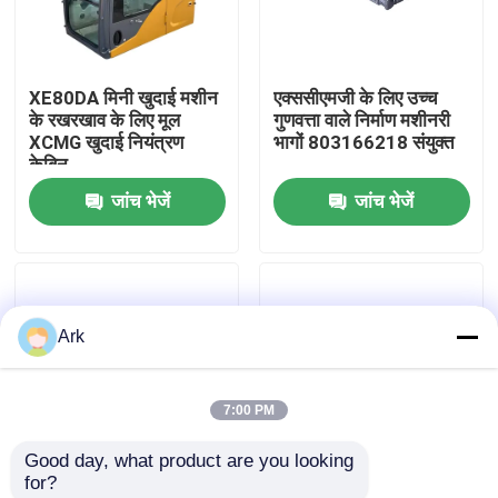
फैक्टरी यात्रा
XE80DA मिनी खुदाई मशीन
एक्ससीएमजी के लिए उच्च
के रखरखाव के लिए मूल
गुणवत्ता वाले निर्माण मशीनरी
गुणवत्ता नियंत्रण
XCMG खुदाई नियंत्रण
भागों 803166218 संयुक्त
केबिन
जांच भेजें
जांच भेजें
हमसे संपर्क करें
समाचार
Ark
एक बोली का अनुरोध
7:00 PM
Liugong स्पेयर पार्ट्स
Good day, what product are you looking 
for?
कमिंस स्पेयर पार्ट्स
मूल गुणवत्ता निर्माण भागों
मूल गुणवत्ता XCMG वायु