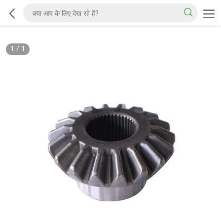
1
/
1