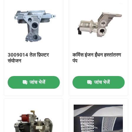
3009014 तेल फ़िल्टर
कमिंस इंजन ईंधन हस्तांतरण
संयोजन
पंप
जांच भेजें
जांच भेजें
होम
उत्पाद
हमारे बारे में