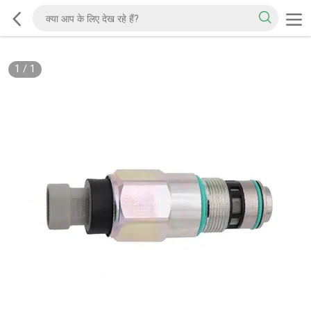
1
/
1