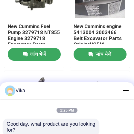
फैक्टरी यात्रा
New Cummins Fuel
New Cummins engine
Pump 3279718 NT855
5413004 3003466
गुणवत्ता नियंत्रण
Engine 3279718
Belt Excavator Parts
Excavator Parts
Original/OEM
Original/OEM
जांच भेजें
जांच भेजें
हमसे संपर्क करें
समाचार
Vika
एक बोली का अनुरोध
1:25 PM
Liugong स्पेयर पार्ट्स
Good day, what product are you looking 
for?
कमिंस स्पेयर पार्ट्स
New Cummins
New Cummins Engine