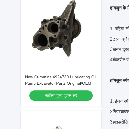
हांगजुन के ल
1. पहिया ल
2ट्रक क्रैं
3खनन ट्र
4कंक्रीट प
New Cummins 4924739 Lubricating Oil
हांगजुन स्पेय
Pump Excavator Parts Original/OEM
सर्वोत्तम मूल्य प्राप्त करें
1. इंजन स्प
2गियरबॉक्स 
3हाइड्रोलिक