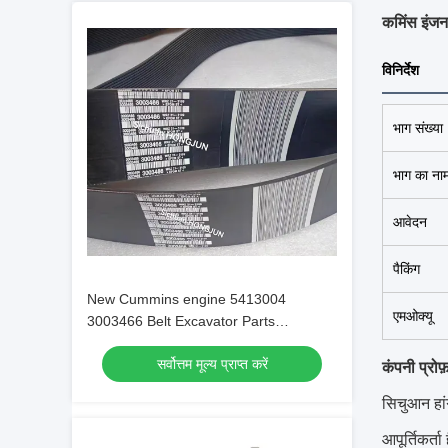
कमिंस इंजन
विनिर्देश
भाग संख्या
भाग का ना
आवेदन
पैकिंग
New Cummins engine 5413004
एमओक्यू
3003466 Belt Excavator Parts
Original/OEM
सर्वोत्तम मूल्य प्राप्त करें
कंपनी प्रोफ
सिचुआन हांग
आपूर्तिकर्त