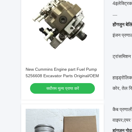
4इलेक्ट्रिक 
....
होंगजुन बेल
इंजन प्रणाल
ट्रांसमिशन 
New Cummins Engine part Fuel Pump
5256608 Excavator Parts Original/OEM
हाइड्रोलिक 
कोर, तेल सि
सर्वोत्तम मूल्य प्राप्त करें
कैब प्रणाल
वाइपर,एयर 
हांगजुन गोद