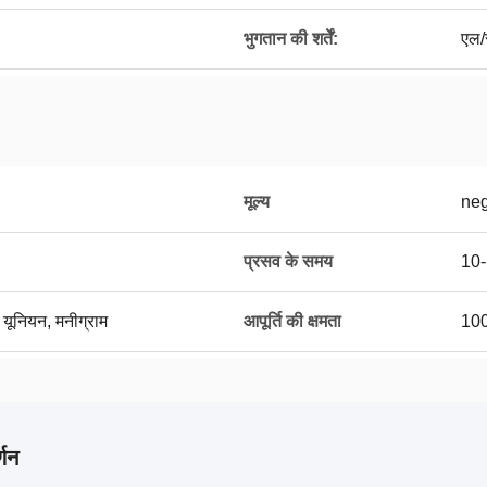
भुगतान की शर्तें:
एल/स
मूल्य
neg
प्रसव के समय
10-
न यूनियन, मनीग्राम
आपूर्ति की क्षमता
10
्णन