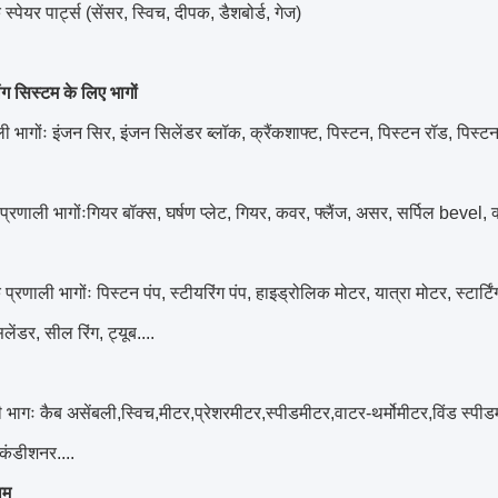
स्पेयर पार्ट्स (सेंसर, स्विच, दीपक, डैशबोर्ड, गेज)
िंग सिस्टम के लिए भागों
ी भागोंः इंजन सिर, इंजन सिलेंडर ब्लॉक, क्रैंकशाफ्ट, पिस्टन, पिस्टन रॉड, पिस्टन 
प्रणाली भागोंःगियर बॉक्स, घर्षण प्लेट, गियर, कवर, फ्लैंज, असर, सर्पिल bevel, क्
प्रणाली भागोंः पिस्टन पंप, स्टीयरिंग पंप, हाइड्रोलिक मोटर, यात्रा मोटर, स्टार्टिंग
लेंडर, सील रिंग, ट्यूब....
ी भागः कैब असेंबली,स्विच,मीटर,प्रेशरमीटर,स्पीडमीटर,वाटर-थर्मोमीटर,विंड स्प
कंडीशनर....
ाम