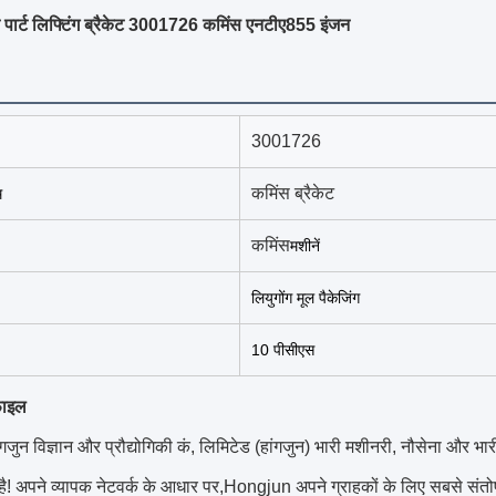
 पार्ट लिफ्टिंग ब्रैकेट 3001726 कमिंस एनटीए855 इंजन
3001726
कमिंस ब्रैकेट
म
कमिंस
मशीनें
लियुगोंग मूल पैकेजिंग
10 पीसीएस
़ाइल
जुन विज्ञान और प्रौद्योगिकी कं, लिमिटेड (हांगजुन) भारी मशीनरी, नौसेना और भारी
ा है! अपने व्यापक नेटवर्क के आधार पर,Hongjun अपने ग्राहकों के लिए सबसे संतोष