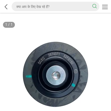
1
/
1