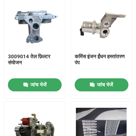
3009014 तेल फ़िल्टर
कमिंस इंजन ईंधन हस्तांतरण
संयोजन
पंप
जांच भेजें
जांच भेजें
होम
उत्पाद
हमारे बारे में