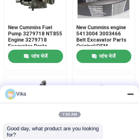
फैक्टरी यात्रा
New Cummins Fuel
New Cummins engine
Pump 3279718 NT855
5413004 3003466
गुणवत्ता नियंत्रण
Engine 3279718
Belt Excavator Parts
Excavator Parts
Original/OEM
Original/OEM
जांच भेजें
जांच भेजें
हमसे संपर्क करें
समाचार
Vika
एक बोली का अनुरोध
7:55 AM
Liugong स्पेयर पार्ट्स
Good day, what product are you looking 
for?
कमिंस स्पेयर पार्ट्स
New Cummins
New Cummins Engine