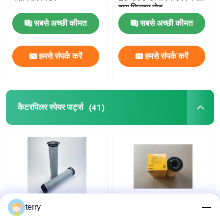
वायु फिल्टर सेट
इंगर्सॉल रैंड पार्ट्स
सबसे अच्छी कीमत
सबसे अच्छी कीमत
Deutz स्पेयर पार्ट्स
हमसे संपर्क करें
हमसे संपर्क करें
कैटरपिलर स्पेयर पार्ट्स
(41)
5909787 कैटरपिलर फिल्टर
उच्च प्रदर्शन कैटरपिलर ईंधन
terry
ईंधन पानी विभाजक
फिल्टर, 1R1804 मूल इंजन