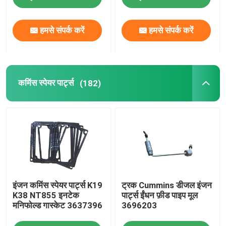
फैक्टरी यात्रा
हमसे संपर्क करें
हमसे संपर्क करें
गुणवत्ता नियंत्रण
कमिंस स्पेयर पार्ट्स
(182)
हमसे संपर्क करें
समाचार
एक बोली का अनुरोध
इंजन कमिंस स्पेयर पार्ट्स K19
ट्रक Cummins डीजल इंजन
Liugong स्पेयर पार्ट्स
K38 NT855 इनटेक
पार्ट्स ईंधन फ़ीड पाइप मूल
मनिफोल्ड गास्केट 3637396
3696203
कमिंस स्पेयर पार्ट्स