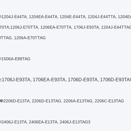
ः
1204J-E44TA, 1204EA-E44TA, 1204E-E44TA, 1204J-E44TTA, 1204E
70TA
,
1206J-E70TTA, 1206EA-E70TTA, 1706J-E93TA, 1204J-E44TTA
0TTAG, 1206A-E70TTAG
ः
1506A-E88TAG
1706J-E93TA, 1706EA-E93TA, 1706D-E93TA, 1706D-E93TA
:
लाः
2206D-E13TA, 2206D-E13TAG, 2206A-E13TAG, 2206C-E13TAG
ः
2406J-E13TA, 2406EA-E13TA, 2406J-E13TAG3