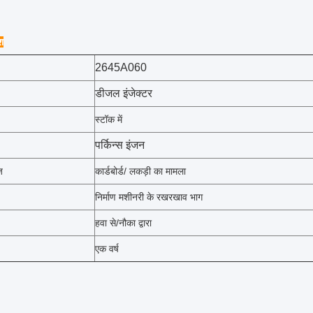
ेश
2645A060
डीजल इंजेक्टर
स्टॉक में
पर्किन्स इंजन
ज
कार्डबोर्ड/ लकड़ी का मामला
निर्माण मशीनरी के रखरखाव भाग
हवा से/नौका द्वारा
एक वर्ष