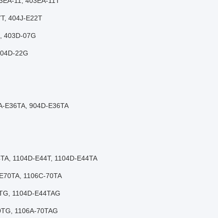
03EA-11, 403EA-11T
7T, 404J-E22T
G, 403D-07G
404D-22G
EA-E36TA, 904D-E36TA
4TA, 1104D-E44T, 1104D-E44TA
-E70TA, 1106C-70TA
4TG, 1104D-E44TAG
0TG, 1106A-70TAG