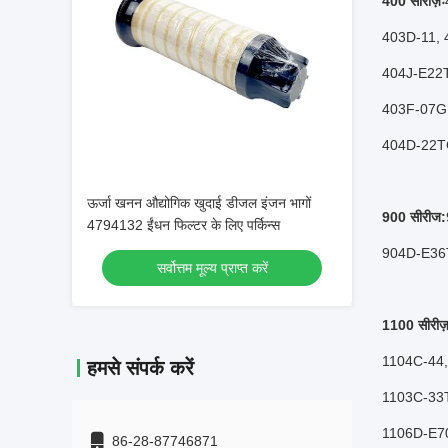
400 सीरीज़ः
403D-11, 
404J-E22T
403F-07G,
404D-22T
ऊर्जा खनन औद्योगिक खुदाई डीजल इंजन भागों
900 सीरीज:
4794132 ईंधन फिल्टर के लिए पर्किन्स
904D-E36
सर्वोत्तम मूल्य प्राप्त करें
1100 सीरीज़
1104C-44,
हमसे संपर्क करें
1103C-33
1106D-E7
86-28-87746871