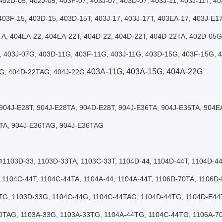
402D-05, 402J-05, 403F-07, 403J-07, 403D-07, 403J-11, 403J-11T, 4
403F-15, 403D-15, 403D-15T, 403J-17, 403J-17T, 403EA-17, 403J-E1
A, 404EA-22, 404EA-22T, 404D-22, 404D-22T, 404D-22TA, 402D-05
 403J-07G, 403D-11G, 403F-11G, 403J-11G, 403D-15G, 403F-15G, 
403A-11G, 403A-15G, 404A-22G
G, 404D-22TAG, 404J-22G,
904J-E28T, 904J-E28TA, 904D-E28T, 904J-E36TA, 904J-E36TA, 904
TA, 904J-E36TAG, 904J-E36TAG
ः
1103D-33, 1103D-33TA, 1103C-33T, 1104D-44, 1104D-44T, 1104D-4
 1104C-44T, 1104C-44TA, 1104A-44, 1104A-44T, 1106D-70TA, 1106D
TG, 1103D-33G, 1104C-44G, 1104C-44TAG, 1104D-44TG, 1104D-E4
0TAG, 1103A-33G, 1103A-33TG, 1104A-44TG, 1104C-44TG, 1106A-7