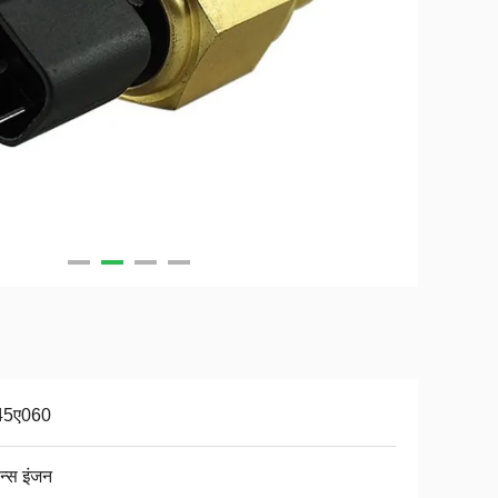
45ए060
िन्स इंजन