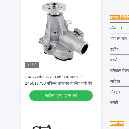
उत्पाद विनिर्द
मॉडल नं.
भाग का नाम
स्टॉक
प्रयोग
वीडियो
परिवहन पैके
उच्च प्रदर्शन उत्खनन मशीन मरम्मत भाग
आवेदन
145017730 पर्किन्स उत्खनन के लिए पानी पंप
नौवहन
सर्वोत्तम मूल्य प्राप्त करें
वारंटी
हमारी सेवा