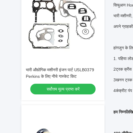
सिचुआन Hongj
भारी मशीनरी, 
अपने ग्राहको
हांगजुन के लिए
1. पहिया लोड
2ट्रक क्रैंस
भारी औद्योगिक मशीनरी इंजन पार्ट U5LB0379
Perkins के लिए नीचे गास्केट किट
3खनन ट्रक
सर्वोत्तम मूल्य प्राप्त करें
4कंक्रीट पंप
हम निम्नलिखित